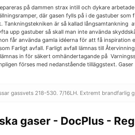
repareras på dammen strax intill och dykare arbetade
llningsramper, där gasen fylls på i de gastuber som 
. Tankningstekniken är så kallad långsamtankning a
yfta upp gastuber så skall man inte använda skyddskå
on får använda gamla idéerna för att få inspiration e
om Farligt avfall. Farligt avfall lämnas till Återvinnin
ka lämnas in för säkert omhändertagande på Varningss
mpligen förses med nedanstående tilläggstext. Gaser 
sar gassvets 218-530. 7/16LH. Extremt brandfarlig g
ska gaser - DocPlus - Reg