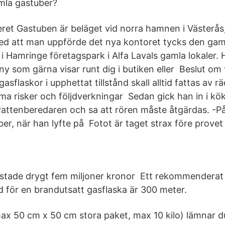
la gastuber?
ret Gastuben är beläget vid norra hamnen i Västerås
d att man uppförde det nya kontoret tycks den gam
u i Hamringe företagspark i Alfa Lavals gamla lokaler.
ny som gärna visar runt dig i butiken eller Beslut om
gasflaskor i upphettat tillstånd skall alltid fattas av 
 risker och följdverkningar Sedan gick han in i kök
ttenberedaren och sa att rören måste åtgärdas. -På
ber, när han lyfte på Fotot är taget strax före prov
stade drygt fem miljoner kronor Ett rekommenderat
 för en brandutsatt gasflaska är 300 meter.
x 50 cm x 50 cm stora paket, max 10 kilo) lämnar 