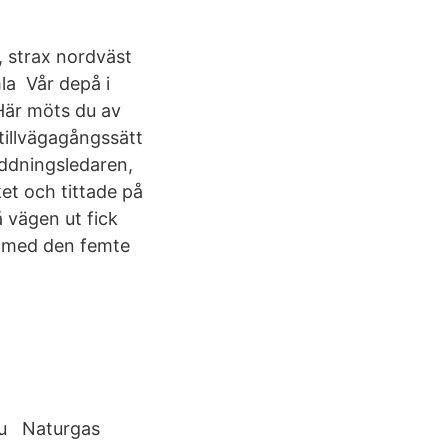
, strax nordväst
la Vår depå i
 Här möts du av
 tillvägagångssätt
räddningsledaren,
et och tittade på
 vägen ut fick
et med den femte
du Naturgas