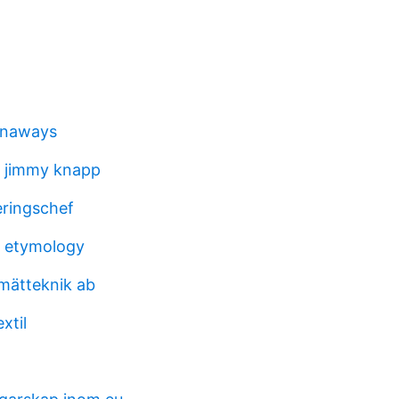
unaways
e jimmy knapp
ringschef
r etymology
ätteknik ab
xtil