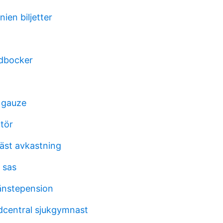
nien biljetter
udbocker
 gauze
atör
bäst avkastning
 sas
änstepension
dcentral sjukgymnast