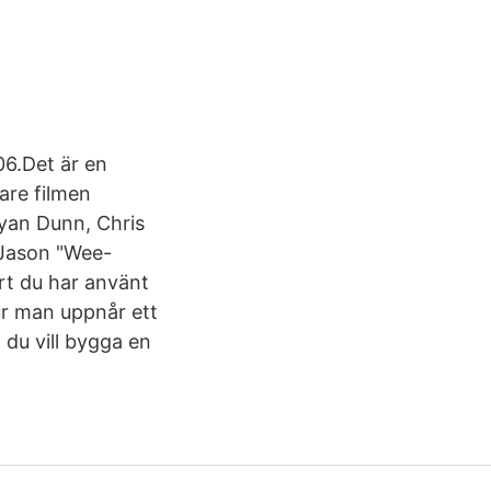
06.Det är en
gare filmen
yan Dunn, Chris
 Jason "Wee-
rt du har använt
ur man uppnår ett
 du vill bygga en