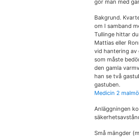
gör man med gam
Bakgrund. Kvarte
om I samband me
Tullinge hittar d
Mattias eller Ron
vid hantering av 
som måste bedöma
den gamla varmva
han se två gastu
gastuben.
Medicin 2 malmö
Anläggningen ko
säkerhetsavstånd
Små mängder (ma