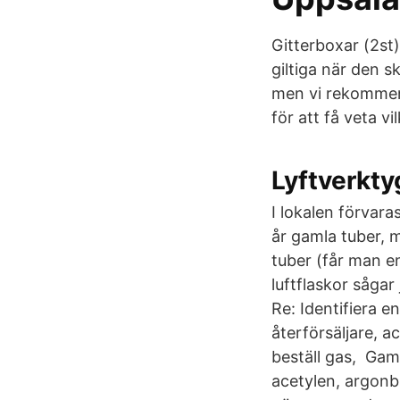
Gitterboxar (2st
giltiga när den s
men vi rekommend
för att få veta vi
Lyftverkty
I lokalen förvar
år gamla tuber, 
tuber (får man 
luftflaskor sågar
Re: Identifiera 
återförsäljare, 
beställ gas, Gaml
acetylen, argonb