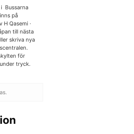
 i Bussarna
finns på
v H Qasemi ·
pan till nästa
ller skriva nya
gscentralen.
kylten för
under tryck.
as.
ion