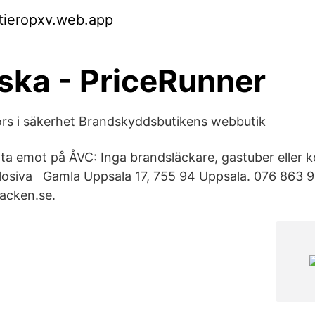
ktieropxv.web.app
ska - PriceRunner
örs i säkerhet Brandskyddsbutikens webbutik
 ta emot på ÅVC: Inga brandsläckare, gastuber eller k
plosiva Gamla Uppsala 17, 755 94 Uppsala. 076 863 9
acken.se.