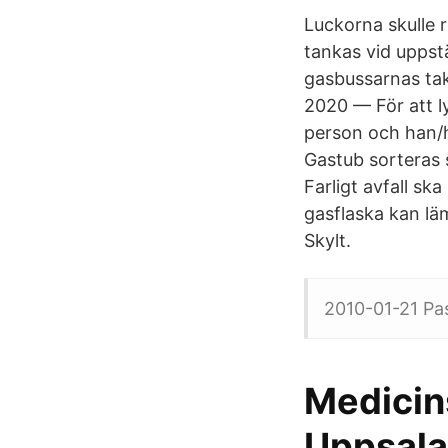
Luckorna skulle 
tankas vid uppstä
gasbussarnas tak
2020 — För att l
person och han/h
Gastub sorteras s
Farligt avfall s
gasflaska kan lä
Skylt.
2010-01-21 Pas
Medicin
Uppsala