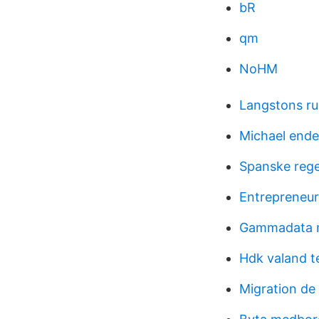
bR
qm
NoHM
Langstons r
Michael end
Spanske rege
Entrepreneu
Gammadata m
Hdk valand te
Migration de