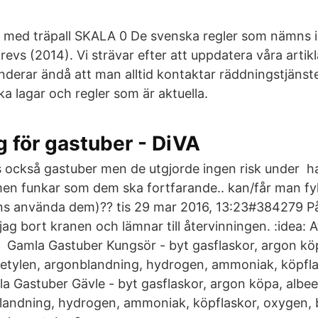
) med träpall SKALA 0 De svenska regler som nämns i
krevs (2014). Vi strävar efter att uppdatera våra artikl
erar ändå att man alltid kontaktar räddningstjänst
lka lagar och regler som är aktuella.
g för gastuber - DiVA
as också gastuber men de utgjorde ingen risk under h
men funkar som dem ska fortfarande.. kan/får man fy
ens använda dem)?? tis 29 mar 2016, 13:23#384279 P
 jag bort kranen och lämnar till återvinningen. :idea: 
en Gamla Gastuber Kungsör - byt gasflaskor, argon kö
acetylen, argonblandning, hydrogen, ammoniak, köpfl
a Gastuber Gävle - byt gasflaskor, argon köpa, albee 
landning, hydrogen, ammoniak, köpflaskor, oxygen, 