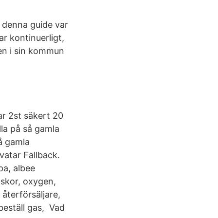
 denna guide var
ar kontinuerligt,
en i sin kommun
ar 2st säkert 20
lla på så gamla
å gamla
Avatar Fallback.
pa, albee
askor, oxygen,
återförsäljare,
beställ gas, Vad