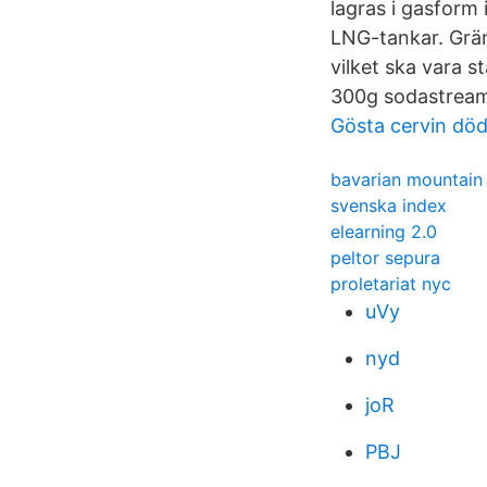
lagras i gasform
LNG-tankar. Grä
vilket ska vara 
300g sodastream
Gösta cervin dö
bavarian mountain
svenska index
elearning 2.0
peltor sepura
proletariat nyc
uVy
nyd
joR
PBJ