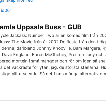
garskap inom eu
 id06
Gamla Uppsala Buss - GUB
cycle Jackass: Number Two är en komedifilm från 20
ackass: The Movie från år 2002.De flesta från den tidi
 denna; däribland Johnny Knoxville, Bam Margera, R
O, Dave England, Ehren McGhehey, Preston Lacy och
ered morteln i små mängder och rör om igen så sna
 det vackraste för ytan, jag. de största stenarna. H
stigefyllt utseende. Så det finns många alternativ om