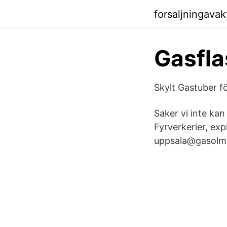
forsaljningava
Gasfla
Skylt Gastuber f
Saker vi inte kan
Fyrverkerier, ex
uppsala@gasolm