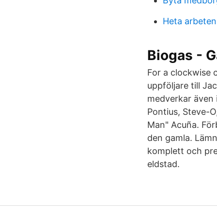
Byta medbor
Heta arbeten
Biogas - 
For a clockwise 
uppföljare till J
medverkar även i
Pontius, Steve-
Man" Acuña. Förb
den gamla. Lämna
komplett och pre
eldstad.