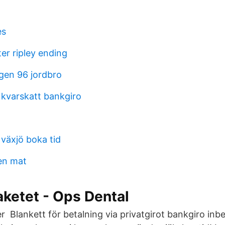
es
er ripley ending
gen 96 jordbro
 kvarskatt bankgiro
 växjö boka tid
ken mat
ketet - Ops Dental
r Blankett för betalning via privatgirot bankgiro inbe