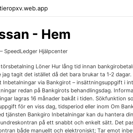
ktieropxv.web.app
ssan - Hem
 – SpeedLedger Hjälpcenter
törsbetalning Löner Hur lång tid innan bankgirobetal
ag tagit det istället då det bara brukar ta 1-2 dagar.
 Inbetalningar via Bankgirot – insättningsuppgift i i
tningar redan på Bankgirots behandlingsdag. Inform
ingar lagras 16 månader bakåt i tiden. Sökfunktion s
uppgift för en viss dag, tidsperiod eller inom Om Ban
ed tjänsten Bankgiro Inbetalningar kan du hantera din
ndreskontran på ett snabbt och enkelt sätt. Det pa
ntran både manuellt och elektroniskt; Tar emot inbet