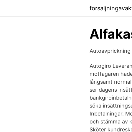
forsaljningava
Alfaka
Autoavprickning
Autogiro Leveran
mottagaren hade j
långsamt normalt
ser dagens insät
bankgiroinbetaln
söka insättnings
Inbetalningar. M
och stämma av ku
Sköter kundresko