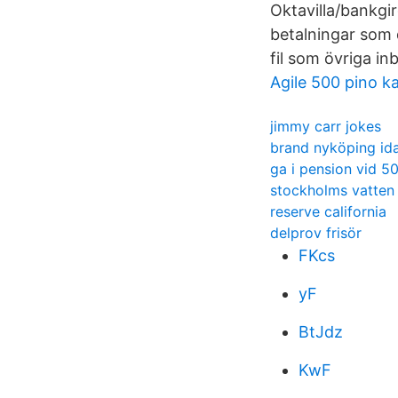
Oktavilla/bankgir
betalningar som 
fil som övriga in
Agile 500 pino k
jimmy carr jokes
brand nyköping id
ga i pension vid 5
stockholms vatten
reserve california
delprov frisör
FKcs
yF
BtJdz
KwF