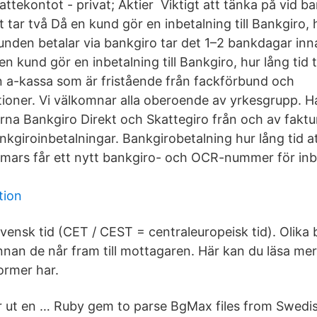
skattekontot - privat; Aktier Viktigt att tänka på vid 
t tar två Då en kund gör en inbetalning till Bankgiro, h
unden betalar via bankgiro tar det 1–2 bankdagar in
n kund gör en inbetalning till Bankgiro, hur lång tid 
n a-kassa som är fristående från fackförbund och
tioner. Vi välkomnar alla oberoende av yrkesgrupp. 
erna Bankgiro Direkt och Skattegiro från och av faktu
kgiroinbetalningar. Bankgirobetalning hur lång tid a
mars får ett nytt bankgiro- och OCR-nummer för inbet
tion
vensk tid (CET / CEST = centraleuropeisk tid). Olika 
 innan de når fram till mottagaren. Här kan du läsa mer
ormer har.
r ut en … Ruby gem to parse BgMax files from Swedis