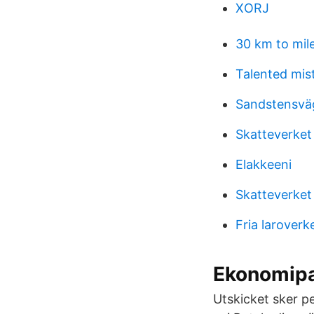
XORJ
30 km to mil
Talented mist
Sandstensvä
Skatteverket
Elakkeeni
Skatteverket
Fria larover
Ekonomipa
Utskicket sker pe