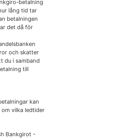
bankgiro-betalning
ur lång tid tar
nan betalningen
tar det då för
Handelsbanken
ror och skatter
tt du i samband
alning till
betalningar kan
 om vilka ledtider
h Bankgirot -