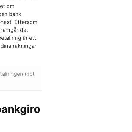
het om
lken bank
senast Eftersom
 framgår det
etalning är ett
a dina räkningar
etalningen mot
bankgiro