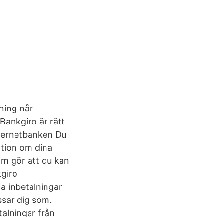
ning når
 Bankgiro är rätt
nternetbanken Du
ation om dina
om gör att du kan
kgiro
a inbetalningar
ssar dig som.
alningar från