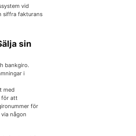
gssystem vid
 siffra fakturans
älja sin
h bankgiro.
ämningar i
ut med
för att
usgironummer för
 via någon