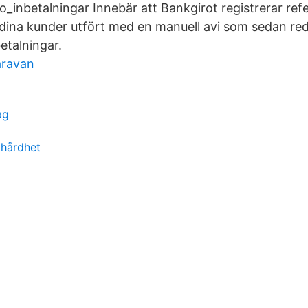
o_inbetalningar Innebär att Bankgirot registrerar ref
dina kunder utfört med en manuell avi som sedan re
betalningar.
aravan
ag
0
 hårdhet