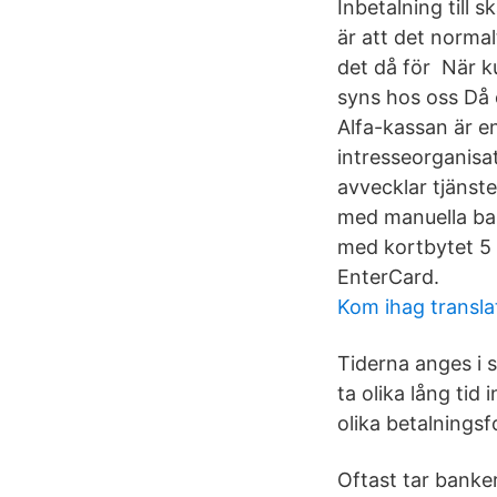
Inbetalning till 
är att det normal
det då för När k
syns hos oss Då e
Alfa-kassan är e
intresseorganisa
avvecklar tjänst
med manuella ban
med kortbytet 5 
EnterCard.
Kom ihag transla
Tiderna anges i s
ta olika lång tid
olika betalningsf
Oftast tar banke