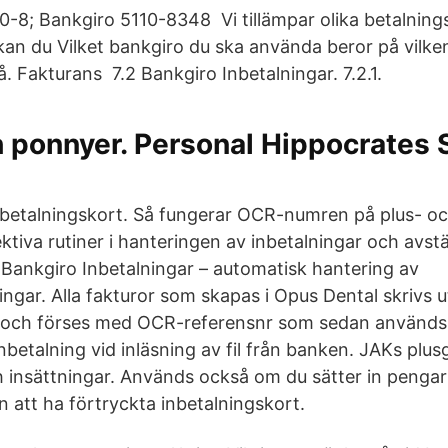
00-8; Bankgiro 5110-8348 Vi tillämpar olika betalnin
kan du Vilket bankgiro du ska använda beror på vilken
. Fakturans 7.2 Bankgiro Inbetalningar. 7.2.1.
 ponnyer. Personal Hippocrates S
betalningskort. Så fungerar OCR-numren på plus- oc
ktiva rutiner i hanteringen av inbetalningar och avst
Bankgiro Inbetalningar – automatisk hantering av
ingar. Alla fakturor som skapas i Opus Dental skrivs 
t och förses med OCR-referensnr som sedan används 
 inbetalning vid inläsning av fil från banken. JAKs pl
h insättningar. Används också om du sätter in pengar
n att ha förtryckta inbetalningskort.