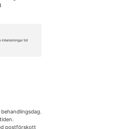
d
 behandlingsdag.
tiden.
d postförskott