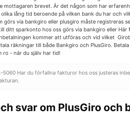
e mottagaren brevet. Är det någon som har erfaren
 olika lång tid beroende på vilken bank du har och vi
m görs via bankgiro eller plusgiro måste registreras 
 till ditt sparkonto hos oss görs via bankgiro eller Här
 inbetalningen kommer att utföras och vid vilket Girob
etala räkningar till både Bankgiro och PlusGiro. Betal
ro - när du själv har tid!
5060 Har du förfallna fakturor hos oss justeras inb
fakturan.
och svar om PlusGiro och 