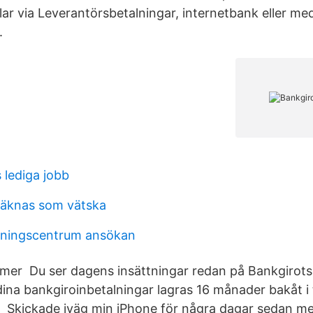
ar via Leverantörsbetalningar, internetbank eller me
.
 lediga jobb
räknas som vätska
dningscentrum ansökan
mer Du ser dagens insättningar redan på Bankgirots
ina bankgiroinbetalningar lagras 16 månader bakåt i 
 Skickade iväg min iPhone för några dagar sedan me