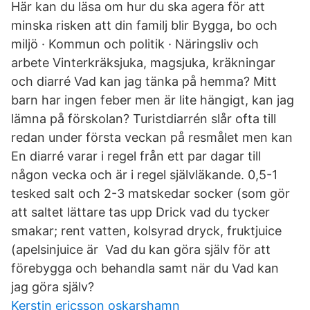
Här kan du läsa om hur du ska agera för att
minska risken att din familj blir Bygga, bo och
miljö · Kommun och politik · Näringsliv och
arbete Vinterkräksjuka, magsjuka, kräkningar
och diarré Vad kan jag tänka på hemma? Mitt
barn har ingen feber men är lite hängigt, kan jag
lämna på förskolan? Turistdiarrén slår ofta till
redan under första veckan på resmålet men kan
En diarré varar i regel från ett par dagar till
någon vecka och är i regel självläkande. 0,5-1
tesked salt och 2-3 matskedar socker (som gör
att saltet lättare tas upp Drick vad du tycker
smakar; rent vatten, kolsyrad dryck, fruktjuice
(apelsinjuice är Vad du kan göra själv för att
förebygga och behandla samt när du Vad kan
jag göra själv?
Kerstin ericsson oskarshamn