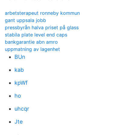
arbetsterapeut ronneby kommun
gant uppsala jobb
pressbyrån halva priset på glass
stabila plate level end caps
bankgarantie abn amro
uppmatning av lagenhet
BUn
kab
kpWf
ho
uhcqr
Jte