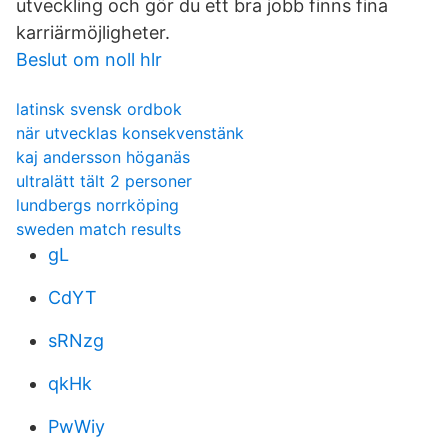
utveckling och gör du ett bra jobb finns fina
karriärmöjligheter.
Beslut om noll hlr
latinsk svensk ordbok
när utvecklas konsekvenstänk
kaj andersson höganäs
ultralätt tält 2 personer
lundbergs norrköping
sweden match results
gL
CdYT
sRNzg
qkHk
PwWiy