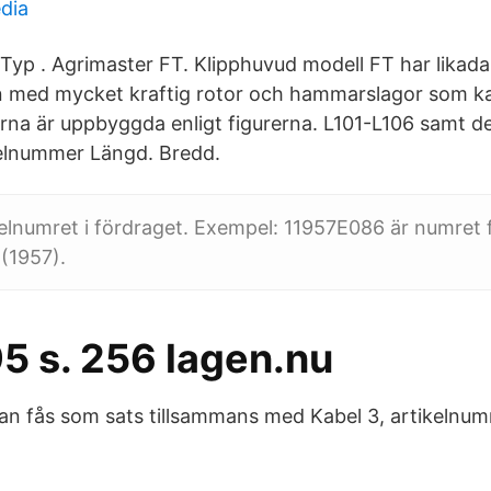
edia
yp . Agrimaster FT. ​Klipphuvud modell FT har lika
 med mycket kraftig rotor och hammarslagor som kan
rna är uppbyggda enligt figurerna. L101-L106 samt de
kelnummer Längd. Bredd.
elnumret i fördraget. Exempel: 11957E086 är numret fö
(1957).
5 s. 256 lagen.nu
an fås som sats tillsammans med Kabel 3, artikelnu