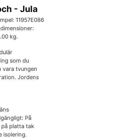
h - Jula
Exempel: 11957E086
 dimensioner:
.00 kg.
dulär
ning som du
 vara tvungen
ration. Jordens
läns
gängligt: På
på platta tak
 isolering.