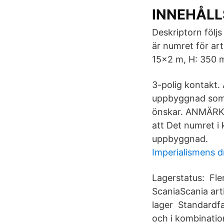
INNEHÅLL
Deskriptorn följs
är numret för ar
15x2 m, H: 350 m
3-polig kontakt. 
uppbyggnad som m
önskar. ANMÄRK
att Det numret i
uppbyggnad.
Imperialismens d
Lagerstatus: Fl
ScaniaScania art
lager Standardfa
och i kombinatio