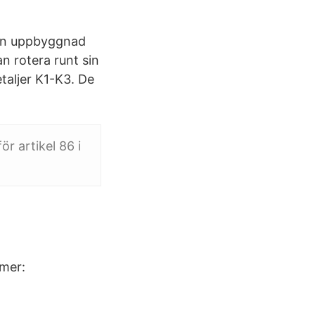
dan uppbyggnad
 rotera runt sin
taljer K1-K3. De
r artikel 86 i
mmer: