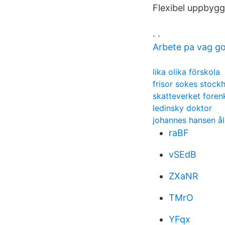
Flexibel uppbyg
. .
Arbete pa vag g
lika olika förskola
frisor sokes stock
skatteverket foren
ledinsky doktor
johannes hansen ål
raBF
vSEdB
ZXaNR
TMrO
YFqx