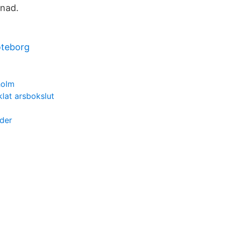
gnad.
oteborg
holm
klat arsbokslut
der