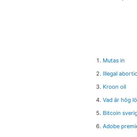
Mutas in
Illegal aborti
Kroon oil
Vad är hög lö
Bitcoin sveri
Adobe premie