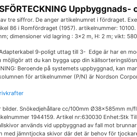
SFÖRTECKNING Uppbyggnads- oc
 av tre siffror. De anger artikelnumret i fördraget. 
tikel 86 i Romfördraget (1957). artikelnummer: 10100.
m; dimensioner vid lagring : 3x2 m, H: 2 m; vikt: 580
Adapterkabel 9-poligt uttag till 3- Edge är har en mo
öjligör att du kan bygga upp din källsorteringslös
NING: Beroende på systemets uppbyggnad, kan man
 kolumnen för artikelnummer (P/N) är Nordson Corpo
rivkrafter
er bilder. Snökedjehållare cc/100mm Ø38x585mm m/f
ikelnummer 1944159. Artikel nr:630030 Enhet:Stk Till
llskivor används vid uppbyggnad av fall mot brunnar 
n med jämntjocka skivor där det är behov för tjockare