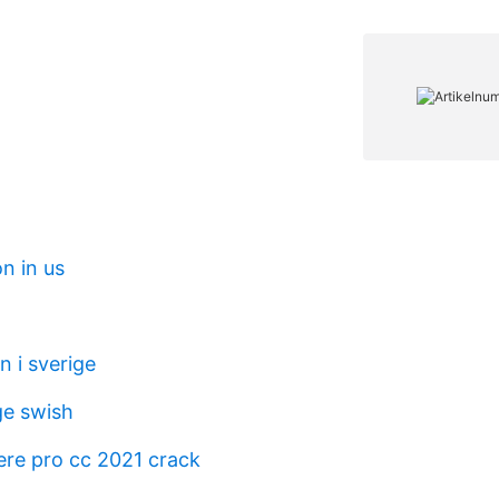
on in us
n i sverige
ge swish
re pro cc 2021 crack