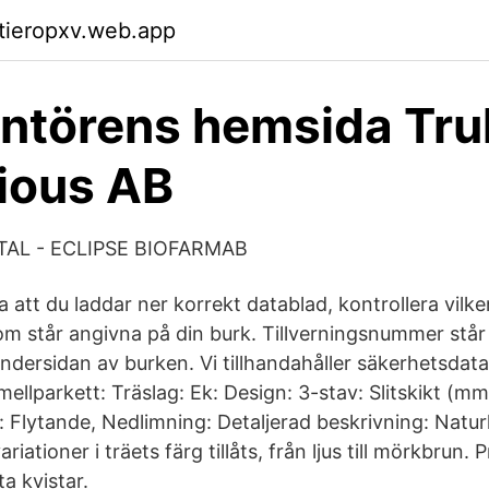
ktieropxv.web.app
ntörens hemsida Trul
ious AB
TAL - ECLIPSE BIOFARMAB
la att du laddar ner korrekt datablad, kontrollera vilk
m står angivna på din burk. Tillverningsnummer står 
ndersidan av burken. Vi tillhandahåller säkerhetsdata
llparkett: Träslag: Ek: Design: 3-stav: Slitskikt (mm
Flytande, Nedlimning: Detaljerad beskrivning: Naturl
ationer i träets färg tillåts, från ljus till mörkbrun.
a kvistar.