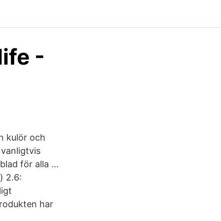
ife -
en kulör och
vanligtvis
blad för alla …
) 2.6:
igt
 Produkten har