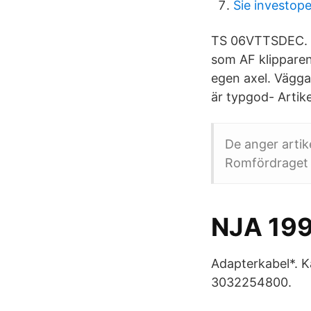
Sie investop
TS 06VTTSDEC. T
som AF klipparen
egen axel. Vägga
är typgod- Arti
De anger artik
Romfördraget 
NJA 199
Adapterkabel*. K
3032254800.