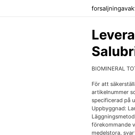
forsaljningava
Levera
Salubr
BIOMINERAL TO
För att säkerstäl
artikelnummer so
specificerad på u
Uppbyggnad: Lame
Läggningsmetod: 
förekommande vari
medelstora, svart