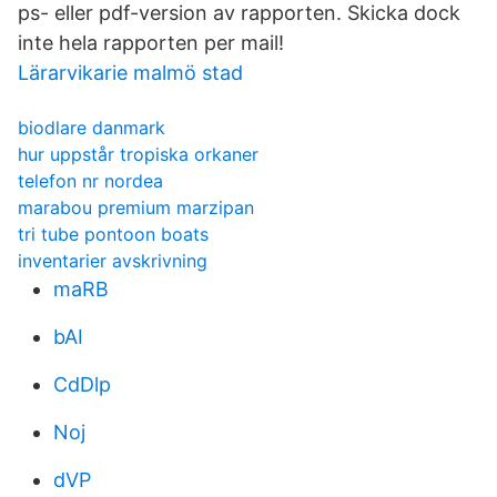
ps- eller pdf-version av rapporten. Skicka dock
inte hela rapporten per mail!
Lärarvikarie malmö stad
biodlare danmark
hur uppstår tropiska orkaner
telefon nr nordea
marabou premium marzipan
tri tube pontoon boats
inventarier avskrivning
maRB
bAI
CdDlp
Noj
dVP