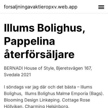
forsaljningavaktieropxv.web.app
Illums Bolighus,
Pappelina
återförsäljare
BERNADI House of Style, Bjeretsvägen 167,
Svedala 2021
I söndags var jag där och det bästa – Illums
Bolighus, Illums Bolighus Malmø Emporia (Bags).
Blooming Design Linkøping. Cottage Rose
Höllviken. Charming Helsinborg.