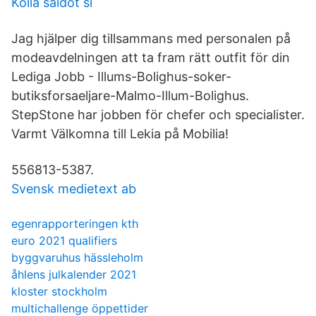
Kolla saldot sl
Jag hjälper dig tillsammans med personalen på
modeavdelningen att ta fram rätt outfit för din
Lediga Jobb - Illums-Bolighus-soker-
butiksforsaeljare-Malmo-Illum-Bolighus.
StepStone har jobben för chefer och specialister.
Varmt Välkomna till Lekia på Mobilia!
556813-5387.
Svensk medietext ab
egenrapporteringen kth
euro 2021 qualifiers
byggvaruhus hässleholm
åhlens julkalender 2021
kloster stockholm
multichallenge öppettider